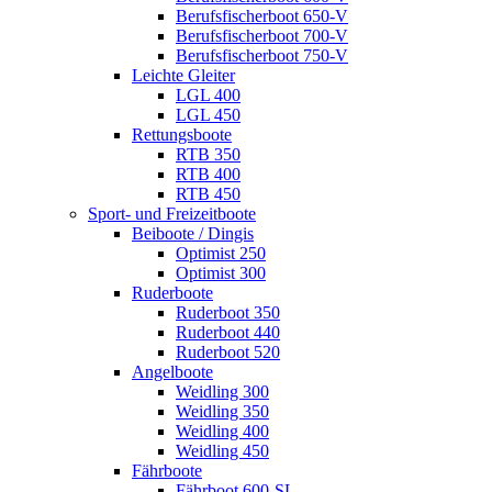
Berufsfischerboot 650-V
Berufsfischerboot 700-V
Berufsfischerboot 750-V
Leichte Gleiter
LGL 400
LGL 450
Rettungsboote
RTB 350
RTB 400
RTB 450
Sport- und Freizeitboote
Beiboote / Dingis
Optimist 250
Optimist 300
Ruderboote
Ruderboot 350
Ruderboot 440
Ruderboot 520
Angelboote
Weidling 300
Weidling 350
Weidling 400
Weidling 450
Fährboote
Fährboot 600-SL