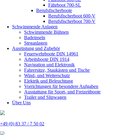
Fährboot 700-SL
Berufsfischerboote
Berufsfischerboot 600-V
Berufsfischerboot 700-V
Schwimmende Anlagen
Schwimmende Bühnen
Badeinseln
Steganlagen
Ausrüstung und Zubehör
Feuerwehrboote DIN 14961
Arbeitsboote DIN 1914
Navigation und Elektronik
Fahrersitze, Staukästen und Tische
Wind- und Wetterschutz
Elektrik und Beleuchtung
Vorrichtungen für besondere Aufgaben
Ausstattung für Sport- und Freizeitboote
Trailer und Slipwagen
Über Uns
+49 (0) 83 37 / 7 50 02