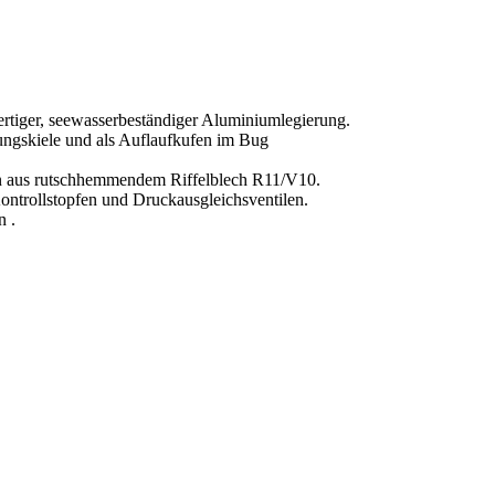
rtiger, seewasserbeständiger Aluminiumlegierung.
rungskiele und als Auflaufkufen im Bug
en aus rutschhemmendem Riffelblech R11/V10.
ontrollstopfen und Druckausgleichsventilen.
n .